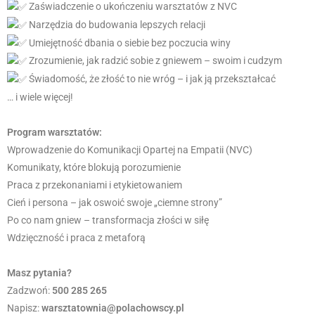
Zaświadczenie o ukończeniu warsztatów z NVC
Narzędzia do budowania lepszych relacji
Umiejętność dbania o siebie bez poczucia winy
Zrozumienie, jak radzić sobie z gniewem – swoim i cudzym
Świadomość, że złość to nie wróg – i jak ją przekształcać
… i wiele więcej!
Program warsztatów:
Wprowadzenie do Komunikacji Opartej na Empatii (NVC)
Komunikaty, które blokują porozumienie
Praca z przekonaniami i etykietowaniem
Cień i persona – jak oswoić swoje „ciemne strony”
Po co nam gniew – transformacja złości w siłę
Wdzięczność i praca z metaforą
Masz pytania?
Zadzwoń:
500 285 265
Napisz:
warsztatownia@polachowscy.pl