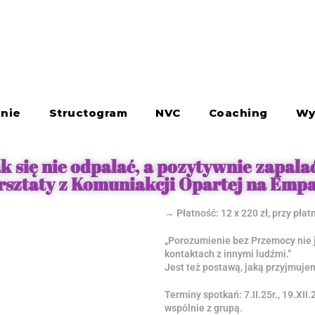
nie
Structogram
NVC
Coaching
Wy
k się nie odpalać, a pozytywnie zapala
sztaty z Komuniakcji Opartej na Empat
→ Płatność: 12 x 220 zł, przy płat
„Porozumienie bez Przemocy nie 
kontaktach z innymi ludźmi.”
Jest też postawą, jaką przyjmuje
Terminy spotkań: 7.II.25r., 19.XII.25
wspólnie z grupą.