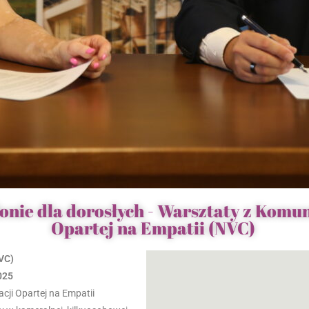
onie dla dorosłych - Warsztaty z Komun
Opartej na Empatii (NVC)
NVC)
025
ji Opartej na Empatii