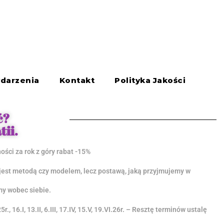
darzenia
Kontakt
Polityka Jakości
ć?
ii.
ności za rok z góry rabat -15%
jest metodą czy modelem, lecz postawą, jaką przyjmujemy w
my wobec siebie.
r., 16.I, 13.II, 6.III, 17.IV, 15.V, 19.VI.26r. – Resztę terminów ustalę