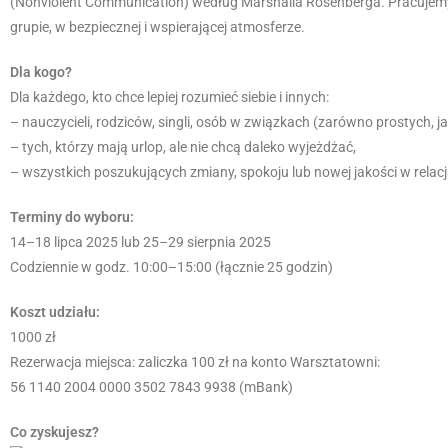
(Nonviolent Communication) według Marshalla Rosenberga. Pracujemy
grupie, w bezpiecznej i wspierającej atmosferze.
Dla kogo?
Dla każdego, kto chce lepiej rozumieć siebie i innych:
– nauczycieli, rodziców, singli, osób w związkach (zarówno prostych, j
– tych, którzy mają urlop, ale nie chcą daleko wyjeżdżać,
– wszystkich poszukujących zmiany, spokoju lub nowej jakości w relac
Terminy do wyboru:
14–18 lipca 2025 lub 25–29 sierpnia 2025
Codziennie w godz. 10:00–15:00 (łącznie 25 godzin)
Koszt udziału:
1000 zł
Rezerwacja miejsca: zaliczka 100 zł na konto Warsztatowni:
56 1140 2004 0000 3502 7843 9938 (mBank)
Co zyskujesz?