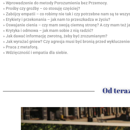
» Wprowadzenie do metody Porozumienia bez Przemocy.
» Prośby czy groźby – co stosuję częściej?
» Zabójcy empatii – co robimy nie tak i czy potrzebne nam są te wszy
» Etykiety i przekonania – jak nam to przeszkadza w życiu?
» Oswajanie cienia – czy mam swoją ciemną stronę? A czy mam też j
» Krytyka i odmowa – jak mam sobie z nią radzić?
» Jak dawać informację zwrotną, żeby być zrozumianym?
» Jak wyrażać gniew? Czy agresja musi być bronią przed wykluczenie
» Praca z metaforą.
» Wdzięczność i empatia dla siebie.
Od tera