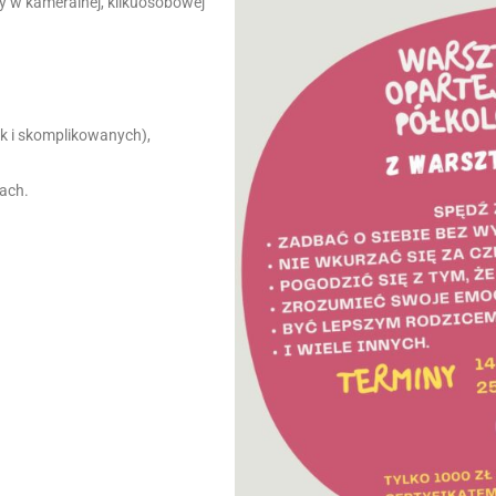
 w kameralnej, kilkuosobowej
ak i skomplikowanych),
jach.