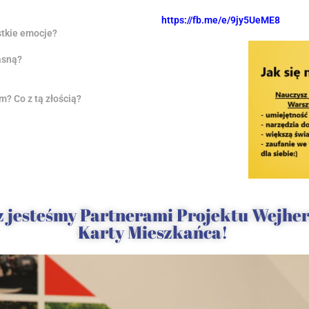
https://fb.me/e/9jy5UeME8
stkie emocje?
asną?
m? Co z tą złością?
z jesteśmy Partnerami Projektu Wejhe
Karty Mieszkańca!