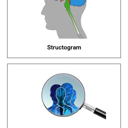
STRUCTOGRAM® – klucz do samoświadomości.
Poznaj swoją biostrukturę i dowiedz się, jak lepiej
rozumieć siebie i innych.
Kliknij tutaj
Structogram
Coaching
Coaching pomaga spojrzeć na siebie i swoje cele z
nowej perspektywy, ruszyć z miejsca i działać w
zgodzie ze sobą.
Kliknij tutaj