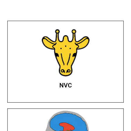
NVC
Porozumienie bez Przemocy to metoda komunikacji,
która często, gdy zaczyna się ją zgłębiać, staje się
filozofią życia. Dlaczego?
Kliknij tutaj
NVC
Structogram