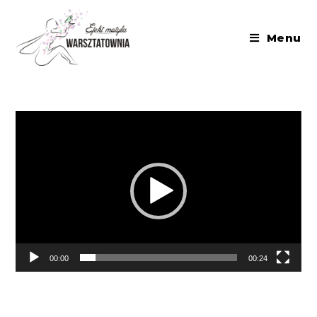
Menu
Odtwarzacz
video
00:00
00:24