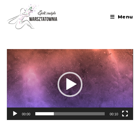
Menu
Odtwarzacz
video
00:00
00:10